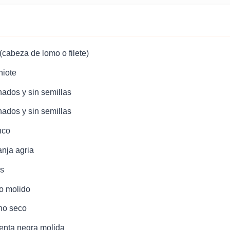
(cabeza de lomo o filete)
hiote
enados y sin semillas
nados y sin semillas
nco
anja agria
es
o molido
no seco
ienta negra molida