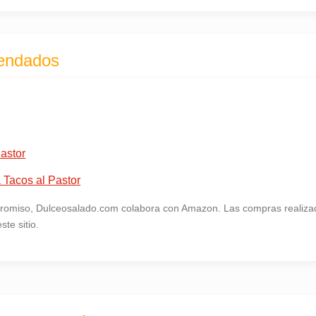
endados
astor
 Tacos al Pastor
omiso, Dulceosalado.com colabora con Amazon. Las compras realizad
te sitio.