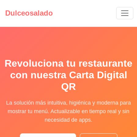
Dulceosalado
Revoluciona tu restaurante
con nuestra Carta Digital
QR
La solución más intuitiva, higiénica y moderna para
mostrar tu menú. Actualizable en tiempo real y sin
necesidad de apps.