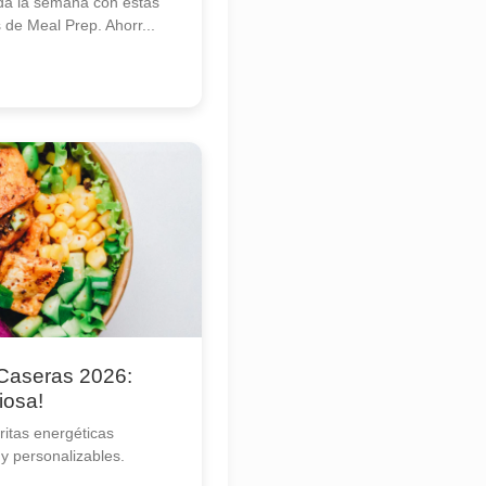
da la semana con estas
s de Meal Prep. Ahorr...
 Caseras 2026:
iosa!
itas energéticas
 y personalizables.