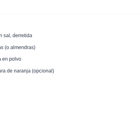
 sal, derretida
s (o almendras)
a en polvo
ura de naranja (opcional)