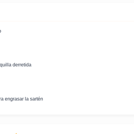
o
uilla derretida
ra engrasar la sartén