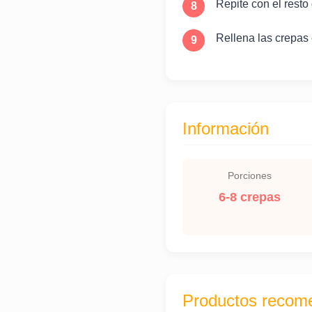
Repite con el resto
Rellena las crepas c
Información
Porciones
6-8 crepas
Productos recom