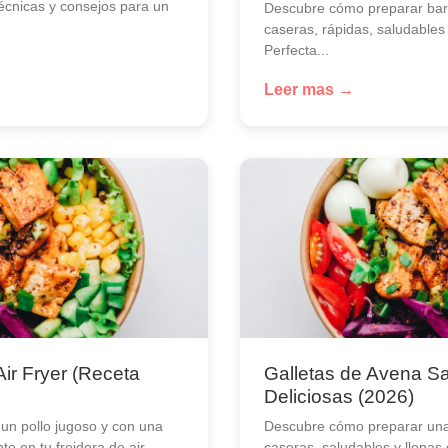
técnicas y consejos para un
Descubre cómo preparar barr
caseras, rápidas, saludables
Perfecta...
Leer mas →
Air Fryer (Receta
Galletas de Avena Sa
Deliciosas (2026)
un pollo jugoso y con una
Descubre cómo preparar una
te en tu freidora de air...
caseras, saludables y llenas