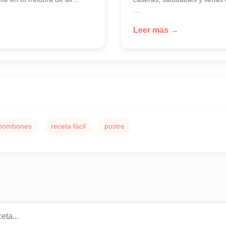
...
Leer mas →
bombones
receta fácil
postre