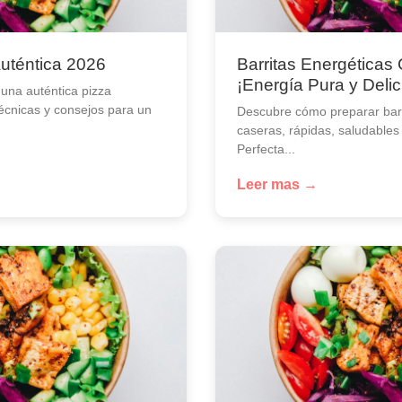
Auténtica 2026
Barritas Energéticas
¡Energía Pura y Delic
una auténtica pizza
técnicas y consejos para un
Descubre cómo preparar barr
caseras, rápidas, saludables
Perfecta...
Leer mas →