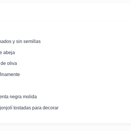
enados y sin semillas
e abeja
 de oliva
 finamente
ienta negra molida
jonjolí tostadas para decorar