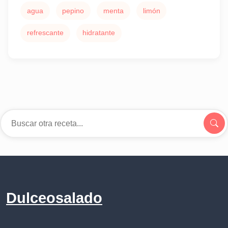
agua
pepino
menta
limón
refrescante
hidratante
Dulceosalado